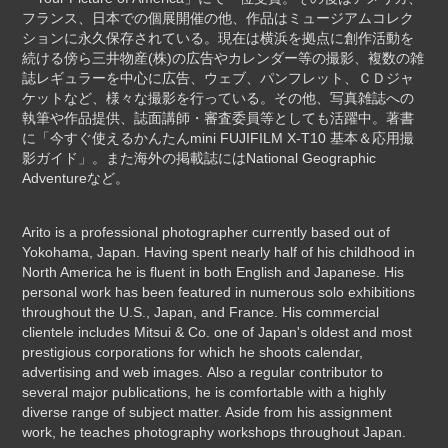
フランス、日本での個展開催の他、作品はミュージアムコレク
ションに永久保存されている。現在は横浜を拠点に創作活動を
続ける傍ら三井物産(株)の広告やカレンダー等の撮影、複数の雑
誌レギュラーを中心に広告、ウェブ、パンフレット、ＣＤジャ
ケットなど、様々な撮影を行っている。その他、写真雑誌への
執筆や作品提供、誌面講師・審査委員等としても活躍中。著書
に「今すぐ使えるかんたんmini FUJIFILM X-T10 基本＆応用撮
影ガイド」。また海外の掲載誌にはNational Geographic
Adventureなど。
Arito is a professional photographer currently based out of
Yokohama, Japan. Having spent nearly half of his childhood in
North America he is fluent in both English and Japanese. His
personal work has been featured in numerous solo exhibitions
throughout the U.S., Japan, and France. His commercial
clientele includes Mitsui & Co. one of Japan's oldest and most
prestigious corporations for which he shoots calendar,
advertising and web images. Also a regular contributor to
several major publications, he is comfortable with a highly
diverse range of subject matter. Aside from his assignment
work, he teaches photography workshops throughout Japan.